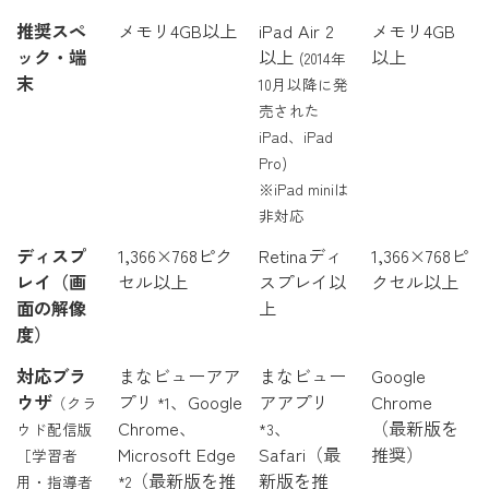
推奨スペ
メモリ4GB以上
iPad Air 2
メモリ4GB
ック・端
以上
以上
(2014年
末
10月以降に発
売された
iPad、iPad
Pro)
※iPad miniは
非対応
ディスプ
1,366×768ピク
Retinaディ
1,366×768ピ
レイ（画
セル以上
スプレイ以
クセル以上
面の解像
上
度）
対応ブラ
まなビューアア
まなビュー
Google
ウザ
プリ
、Google
アアプリ
Chrome
（クラ
*1
Chrome、
、
（最新版を
ウド配信版
*3
Microsoft Edge
Safari（最
推奨）
［学習者
（最新版を推
新版を推
用・指導者
*2