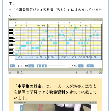
す。
＊「指導者用デジタル教科書（教材）」には含まれていませ
ん。
「中学生の器楽」
は、一人一人が演奏方法など
を動画で学習できる
映像資料
を豊富に搭載して
います。