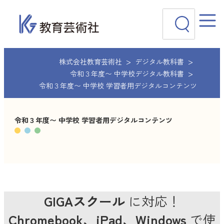
内
検
容
索
を
ス
キ
ッ
株式会社教育芸術社
デジタル教科書
プ
令和３年度〜 中学校デジタル教科書
令和３年度〜 中学校 学習者用デジタルコンテンツ
令和３年度〜 中学校 学習者用デジタルコンテンツ
GIGAスクール
に対応！
Chromebook、iPad、Windows
で使