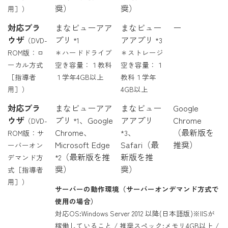
奨）
奨）
用］）
対応ブラ
まなビューアア
まなビュー
ー
ウザ
プリ
アアプリ
（DVD-
*1
*3
ROM版：ロ
＊ハードドライブ
＊ストレージ
ーカル方式
空き容量：１教科
空き容量：１
［指導者
１学年4GB以上
教科１学年
用］）
4GB以上
対応ブラ
まなビューアア
まなビュー
Google
ウザ
プリ
、Google
アアプリ
Chrome
（DVD-
*1
Chrome、
、
（最新版を
ROM版：サ
*3
Microsoft Edge
Safari（最
推奨）
ーバーオン
（最新版を推
新版を推
デマンド方
*2
奨）
奨）
式［指導者
用］）
サーバーの動作環境（サーバーオンデマンド方式で
使用の場合）
対応OS:Windows Server 2012 以降(日本語版)※IISが
稼働していること / 推奨スペック:メモリ4GB以上 /