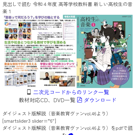
見出しで読む 令和４年度 高等学校教科書 新しい高校生の音
楽１
二次元コードからのリンク一覧
教材対応CD、DVD一覧
ダウンロード
ダイジェスト版解説（音楽教育ヴァンvol.46より）
[smartslider3 slider=”6″]
ダイジェスト版解説（音楽教育ヴァンvol.46より）をpdfで読
む