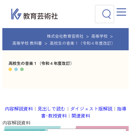
内
検
容
索
を
ス
キ
ッ
株式会社教育芸術社
高等学校
プ
高等学校 教科書
高校生の音楽１（令和４年度改訂）
高校生の音楽１（令和４年度改訂）
内容解説資料
｜
見出しで読む
｜
ダイジェスト版解説
｜
指導
書･教授資料
｜
関連資料
内容解説資料