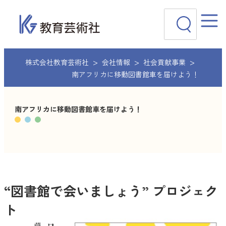
内
検
容
索
を
ス
キ
ッ
株式会社教育芸術社
会社情報
社会貢献事業
プ
南アフリカに移動図書館車を届けよう！
南アフリカに移動図書館車を届けよう！
“図書館で会いましょう” プロジェク
ト