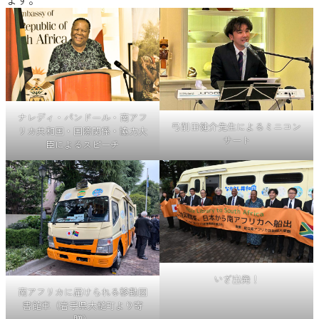
ナレディ・パンドール・南アフ
弓削田健介先生によるミニコン
リカ共和国・国際関係・協力大
サート
臣によるスピーチ
いざ出発！
南アフリカに届けられる移動図
書館車（岩手県大槌町より寄
贈）