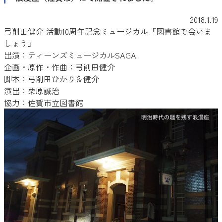
2018.1.19
弓削田健介 活動10周年記念ミュージカル『図書館で会いま
しょう』
出演：ティーンズミュージカルSAGA
企画・原作・作曲：弓削田健介
脚本：弓削田ひかり＆健介
演出：栗原誠治
協力：佐賀市立図書館