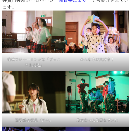
ます。
愉快でチャーミングな「ずっこ
みんな本が大好き！
け３人組」
図書部の部長「アキ」
息の合った見事なダンス