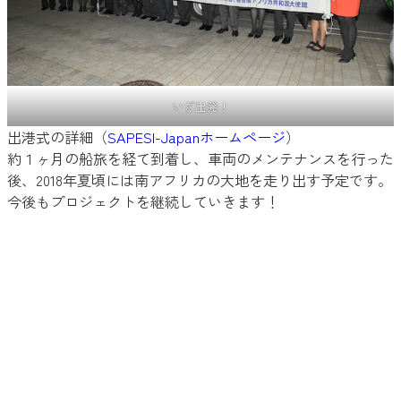
いざ出発！
出港式の詳細（
SAPESI-Japanホームページ
）
約１ヶ月の船旅を経て到着し、車両のメンテナンスを行った
後、2018年夏頃には南アフリカの大地を走り出す予定です。
今後もプロジェクトを継続していきます！
全国図書館大会
2017.10.12-13
国立オリンピック記念青少年総合センターにて、図書館関係
者約1,400名が参加。大会では、弓削田健介先生と有志によ
る「図書館で会いましょう」の合唱バージョンが発表されま
した。