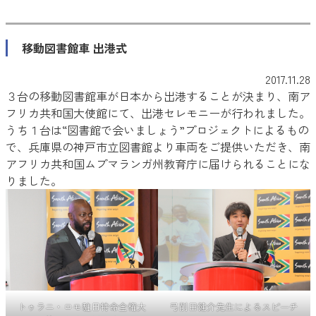
移動図書館車 出港式
2017.11.28
３台の移動図書館車が日本から出港することが決まり、南ア
フリカ共和国大使館にて、出港セレモニーが行われました。
うち１台は“図書館で会いましょう”プロジェクトによるもの
で、兵庫県の神戸市立図書館より車両をご提供いただき、南
アフリカ共和国ムプマランガ州教育庁に届けられることにな
りました。
トゥラニ・ロモ駐日特命全権大
弓削田健介先生によるスピーチ