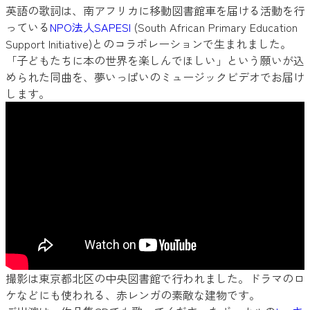
英語の歌詞は、南アフリカに移動図書館車を届ける活動を行
っている
NPO法人SAPESI
(South African Primary Education
Support Initiative)とのコラボレーションで生まれました。
「子どもたちに本の世界を楽しんでほしい」という願いが込
められた同曲を、夢いっぱいのミュージックビデオでお届け
します。
撮影は東京都北区の中央図書館で行われました。ドラマのロ
ケなどにも使われる、赤レンガの素敵な建物です。