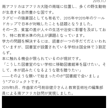
2019.11.7
南アフリカはアフリカ大陸の南端に位置し、多くの野生動物
が生息する自然豊かな国です。
ラグビーの強豪国としても有名で、2015年や2019年のワール
ドカップで日本が対戦したことも話題となりました。
その一方、貧富の差が人々の生活や治安に影響を及ぼしてお
り、特に教育水準の向上が課題となっています。
学力の問題を解決するには、読書が一つの手だてだといわれ
ていますが、図書室が設置されている学校は国全体で３割足
らず。
本に触れる機会が限られているのが現状です。
「こうした図書室のない学校に移動図書館車を届けたい。そ
して、本が読みたくなるような歌を贈りたい」
――そのような願いで始まったのが“図書館で会いましょ
う”プロジェクトです。
2019年9月、作曲家の弓削田健介さんと教育芸術社の編集部
員による南アフリカ訪問が実現しました。