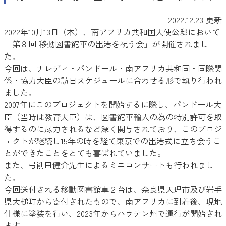
2022.12.23 更新
2022年10月13日（木）、南アフリカ共和国大使公邸において
「第８回 移動図書館車の出港を祝う会」が開催されまし
た。
今回は、ナレディ・パンドール・南アフリカ共和国・国際関
係・協力大臣の訪日スケジュールに合わせる形で執り行われ
ました。
2007年にこのプロジェクトを開始するに際し、パンドール大
臣（当時は教育大臣）は、図書館車輸入の為の特別許可を取
得するのに尽力されるなど深く関与されており、このプロジ
ェクトが継続し15年の時を経て東京での出港式に立ち会うこ
とができたことをとても喜ばれていました。
また、弓削田健介先生によるミニコンサートも行われまし
た。
今回送付される移動図書館車２台は、奈良県天理市及び岩手
県大槌町から寄付されたもので、南アフリカに到着後、現地
仕様に塗装を行い、2023年からハウテン州で運行が開始され
ます。