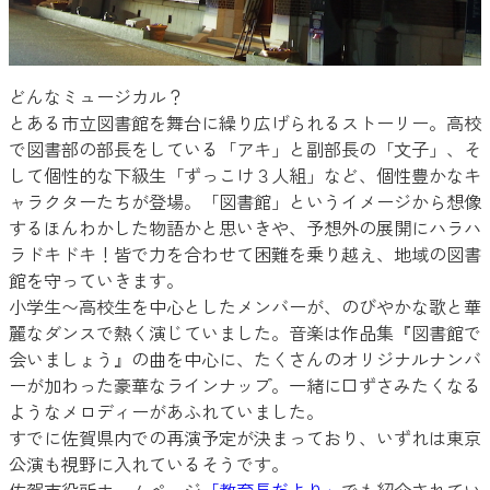
どんなミュージカル？
とある市立図書館を舞台に繰り広げられるストーリー。高校
で図書部の部長をしている「アキ」と副部長の「文子」、そ
して個性的な下級生「ずっこけ３人組」など、個性豊かなキ
ャラクターたちが登場。「図書館」というイメージから想像
するほんわかした物語かと思いきや、予想外の展開にハラハ
ラドキドキ！皆で力を合わせて困難を乗り越え、地域の図書
館を守っていきます。
小学生〜高校生を中心としたメンバーが、のびやかな歌と華
麗なダンスで熱く演じていました。音楽は作品集『図書館で
会いましょう』の曲を中心に、たくさんのオリジナルナンバ
ーが加わった豪華なラインナップ。一緒に口ずさみたくなる
ようなメロディーがあふれていました。
すでに佐賀県内での再演予定が決まっており、いずれは東京
公演も視野に入れているそうです。
佐賀市役所ホームページ
「教育長だより」
でも紹介されてい