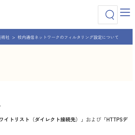
検
索
芸術社
校内通信ネットワークのフィルタリング設定について
。
ワイトリスト（ダイレクト接続先）」
および
「HTTPSデ