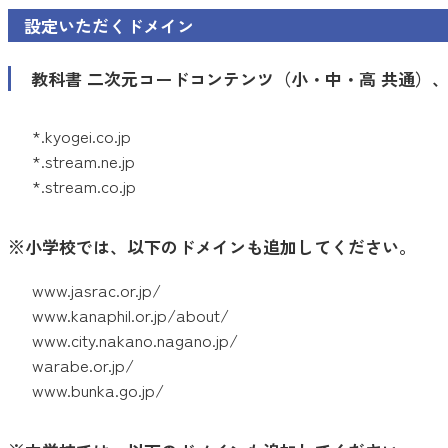
設定いただくドメイン
教科書 二次元コードコンテンツ（小・中・高 共通）
*.kyogei.co.jp
*.stream.ne.jp
*.stream.co.jp
※小学校では、以下のドメインも追加してください。
www.jasrac.or.jp/
www.kanaphil.or.jp/about/
www.city.nakano.nagano.jp/
warabe.or.jp/
www.bunka.go.jp/