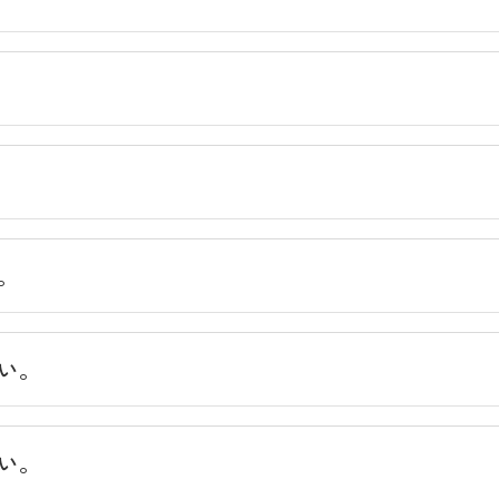
。
い。
＠ELISE
教科書図書館
い。