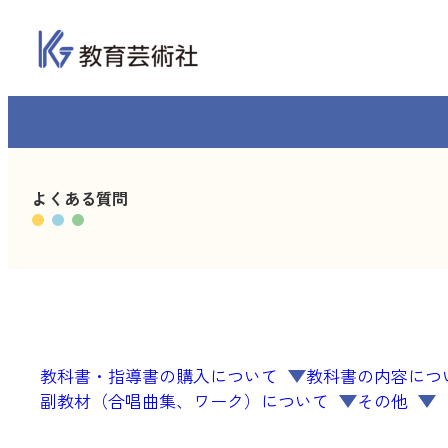
内
容
を
ス
キ
ッ
プ
よくある質問
教科書・指導書の購入について
教科書の内容につ
副教材（合唱曲集、ワーク）について
その他