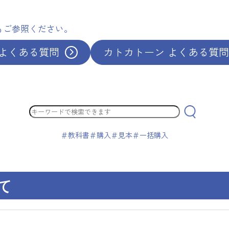
もご参照ください。
 よくある質問
カトカトーン よくある質問
Search
＃教科書
＃購入
＃見本
＃一括購入
て