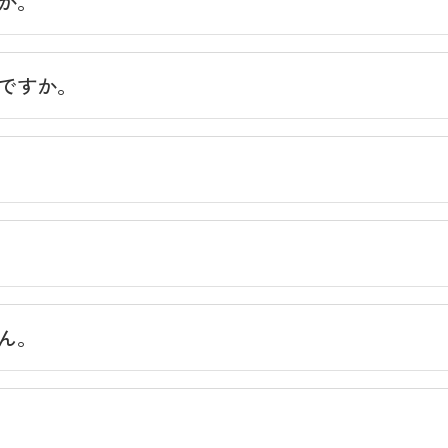
か。
ですか。
ん。
含む）