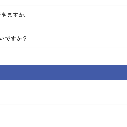
できますか。
いですか？
一般社団法人 全国教科書供給協会