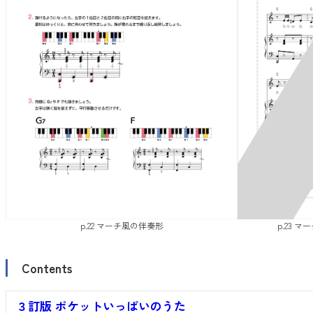
p.22 マーチ風の伴奏形
p.23 
Contents
３訂版 ポケットいっぱいのうた