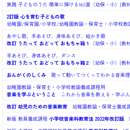
実践 子どものうた 簡単に弾ける162選（幼保・小）[教材
2訂版 心を育む子どもの歌
幼稚園/保育園/小学校/幼稚園教諭・保育士・小学校教
あやし歌、手あそび、身体あそび、絵かき歌
改訂 うたって おどって おもちゃ箱１
（幼保・小）[教材
手あそび、身体あそび、ダンス
改訂 うたって おどって おもちゃ箱２
（幼保・小）[教材
おんがくのしくみ
歌って動いてつくってわかる音楽理論
幼稚園教諭・保育士・小学校教諭養成課程用
音楽を学ぶということ
これから音楽を教える・学ぶ人の
改訂 幼児のための音楽教育
幼稚園教諭・保育士養成課
新版 教員養成課程
小学校音楽科教育法 2022年改訂版
（