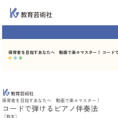
内
容
を
ス
キ
ッ
プ
保育者を目指すあなたへ 動画で楽々マスター！ コード
保育者を目指すあなたへ 動画で楽々マスター！
コードで弾けるピアノ伴奏法
［教本］