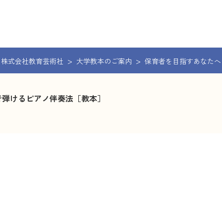
株式会社教育芸術社
大学教本のご案内
保育者を目指すあなたへ
で弾けるピアノ伴奏法［教本］