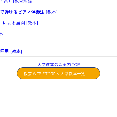
・高）[教育理論]
で弾けるピアノ伴奏法
[教本]
による展開 [教本]
本]
用 [教本]
大学教本のご案内 TOP
教芸 WEB STORE > 大学教本一覧