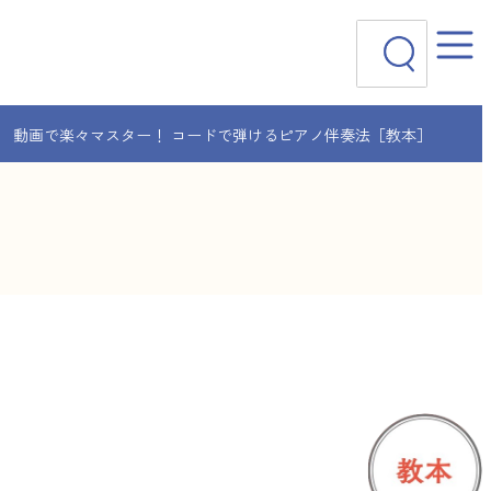
検
索
 動画で楽々マスター！ コードで弾けるピアノ伴奏法［教本］