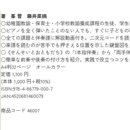
著 峯 晋 藤井菜摘
○幼稚園教諭・保育士・小学校教諭養成課程の生徒、学生
○ピアノを全く弾いたことのない人でも、すぐに子どもの
○全ての課題と伴奏譜に解説動画付き。二次元コードを読
○楽譜を読むのが苦手でも押さえる位置を示した鍵盤図を
○《せんせいとおともだち》の「1本指伴奏」から「両手
○簡単な前奏や後奏の付け方を紹介。実践で役立つコツを
A4判32ページ オールカラー
定価 1,100 円
(本体 1,000 円+税10%)
ISBN:978-4-86779-000-7
JAN:4520681460079
商品コード 46007