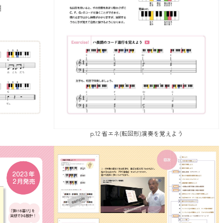
p.12 省エネ(転回形)演奏を覚えよう