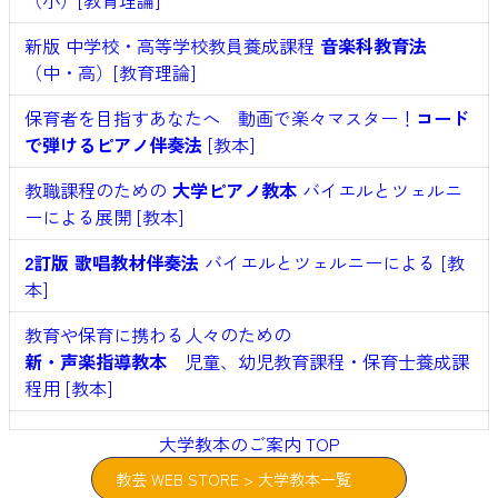
（小）[教育理論]
新版 中学校・高等学校教員養成課程
音楽科教育法
（中・高）[教育理論]
保育者を目指すあなたへ 動画で楽々マスター！
コード
で弾けるピアノ伴奏法
[教本]
教職課程のための
大学ピアノ教本
バイエルとツェルニ
ーによる展開 [教本]
2訂版 歌唱教材伴奏法
バイエルとツェルニーによる [教
本]
教育や保育に携わる人々のための
新・声楽指導教本
児童、幼児教育課程・保育士養成課
程用 [教本]
大学教本のご案内 TOP
教芸 WEB STORE > 大学教本一覧