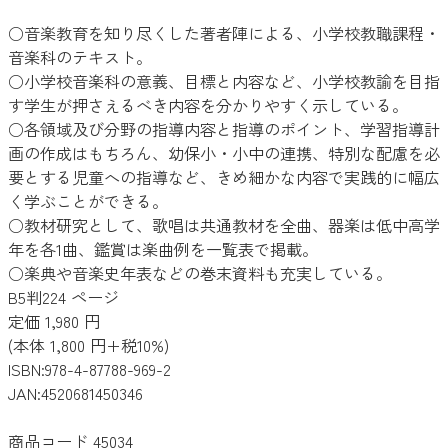
○音楽教育を知り尽くした著者陣による、小学校教職課程・
音楽科のテキスト。
○小学校音楽科の意義、目標と内容など、小学校教諭を目指
す学生が押さえるべき内容を分かりやすく示している。
○各領域及び分野の指導内容と指導のポイント、学習指導計
画の作成はもちろん、幼保小・小中の連携、特別な配慮を必
要とする児童への指導など、きめ細かな内容で実践的に幅広
く学ぶことができる。
○教材研究として、歌唱は共通教材を全曲、器楽は低中高学
年を各1曲、鑑賞は楽曲例を一覧表で掲載。
○楽典や音楽史年表などの巻末資料も充実している。
B5判224 ページ
定価 1,980 円
(本体 1,800 円+税10%)
ISBN:978-4-87788-969-2
JAN:4520681450346
商品コード 45034