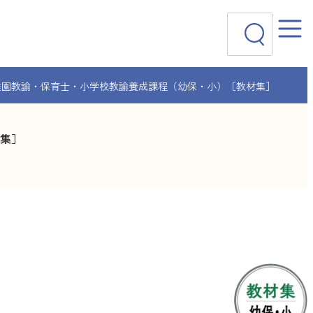
検
索
稚園教諭・保育士・小学校教諭養成課程（幼保・小）［教材集］
集］