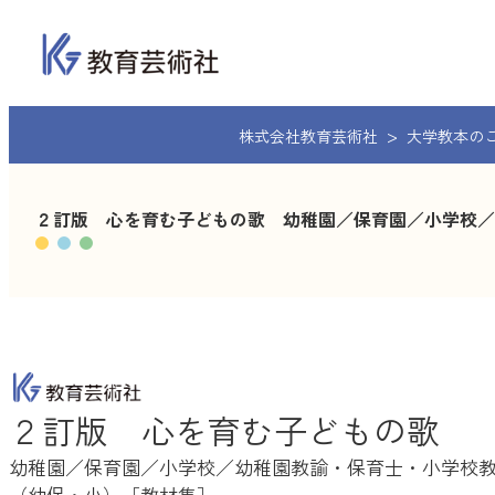
内
容
を
ス
キ
株式会社教育芸術社
大学教本の
ッ
プ
２訂版 心を育む子どもの歌 幼稚園／保育園／小学校／
２訂版 心を育む子どもの歌
幼稚園／保育園／小学校／幼稚園教諭・保育士・小学校
（幼保・小）［教材集］