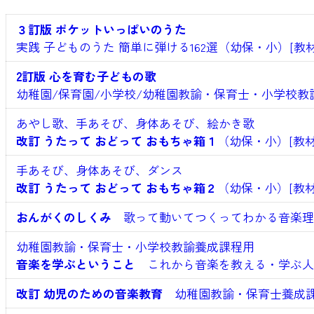
３訂版 ポケットいっぱいのうた
実践 子どものうた 簡単に弾ける162選（幼保・小）[教材
2訂版 心を育む子どもの歌
幼稚園/保育園/小学校/幼稚園教諭・保育士・小学校教
あやし歌、手あそび、身体あそび、絵かき歌
改訂 うたって おどって おもちゃ箱１
（幼保・小）[教材
手あそび、身体あそび、ダンス
改訂 うたって おどって おもちゃ箱２
（幼保・小）[教材
おんがくのしくみ
歌って動いてつくってわかる音楽理論
幼稚園教諭・保育士・小学校教諭養成課程用
音楽を学ぶということ
これから音楽を教える・学ぶ人の
改訂 幼児のための音楽教育
幼稚園教諭・保育士養成課