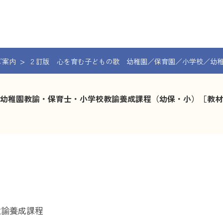
ご案内
２訂版 心を育む子どもの歌 幼稚園／保育園／小学校／幼
幼稚園教諭・保育士・小学校教諭養成課程（幼保・小）［教材
教諭養成課程