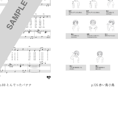
p.88 とんでったバナナ
p.126 赤い鳥小鳥