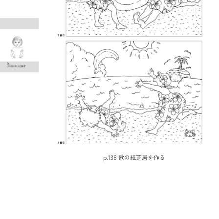
p.138 歌の紙芝居を作る