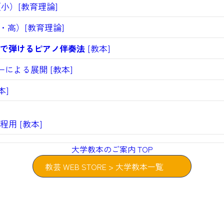
小）[教育理論]
・高）[教育理論]
で弾けるピアノ伴奏法
[教本]
による展開 [教本]
本]
用 [教本]
大学教本のご案内 TOP
教芸 WEB STORE > 大学教本一覧