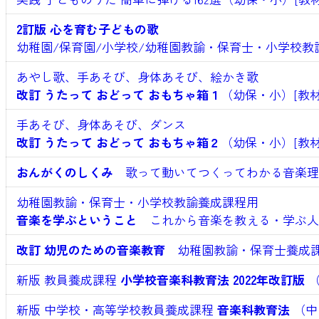
2訂版 心を育む子どもの歌
幼稚園/保育園/小学校/幼稚園教諭・保育士・小学校教
あやし歌、手あそび、身体あそび、絵かき歌
改訂 うたって おどって おもちゃ箱１
（幼保・小）[教材
手あそび、身体あそび、ダンス
改訂 うたって おどって おもちゃ箱２
（幼保・小）[教材
おんがくのしくみ
歌って動いてつくってわかる音楽理論
幼稚園教諭・保育士・小学校教諭養成課程用
音楽を学ぶということ
これから音楽を教える・学ぶ人の
改訂 幼児のための音楽教育
幼稚園教諭・保育士養成課
新版 教員養成課程
小学校音楽科教育法 2022年改訂版
（
新版 中学校・高等学校教員養成課程
音楽科教育法
（中