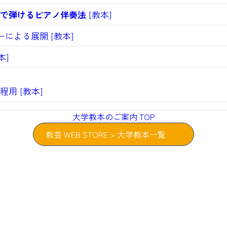
で弾けるピアノ伴奏法
[教本]
による展開 [教本]
本]
用 [教本]
大学教本のご案内 TOP
教芸 WEB STORE > 大学教本一覧