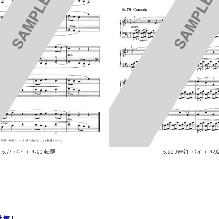
p.77 バイエル60 転調
p.82 3連符 バイエル9
集]