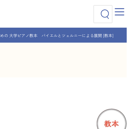
検
索
めの 大学ピアノ教本 バイエルとツェルニーによる展開 [教本]