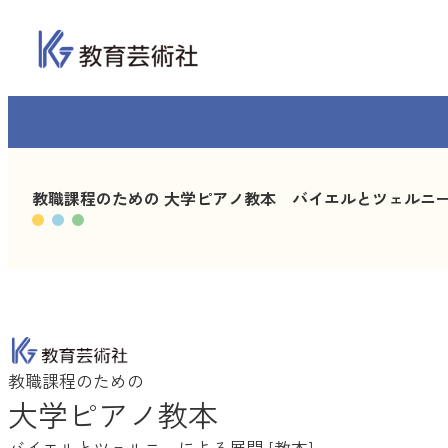
内
容
を
ス
キ
ッ
プ
教職課程のための 大学ピアノ教本 バイエルとツェルニーに
教職課程のための
大学ピアノ教本
バイエルとツェルニーによる展開 [教本]