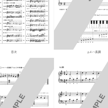
目次
p.4 ハ長調