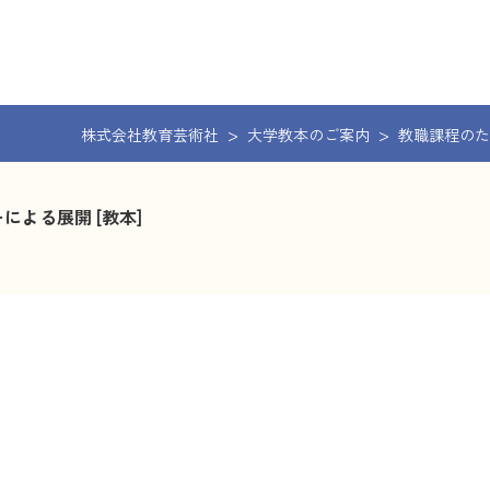
株式会社教育芸術社
大学教本のご案内
教職課程のた
よる展開 [教本]