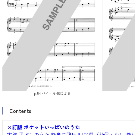
p.54 バイエル48による
Contents
３訂版 ポケットいっぱいのうた
実践 子どものうた 簡単に弾ける162選（幼保・小）[教材