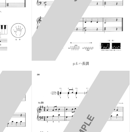
p.6 ハ長調