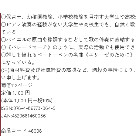
○保育士、幼稚園教諭、小学校教諭を目指す大学生や高校
○ピアノ演奏の経験がない大学生や高校生でも、自然と歌
ている。
○バイエルの原曲を移調するなどして歌の伴奏に直結する
○《パレードマーチ》のように、実際の活動でも使用でき
○誰しも憧れるベートーベンの名曲《エリーゼのために》
になっている。
(注)原材料費及び物流経費の高騰など、諸般の事情によ
い申し上げます。
菊倍112ページ
定価 1,100 円
(本体 1,000 円+税10%)
ISBN:978-4-86779-064-9
JAN:4520681460086
商品コード 46008