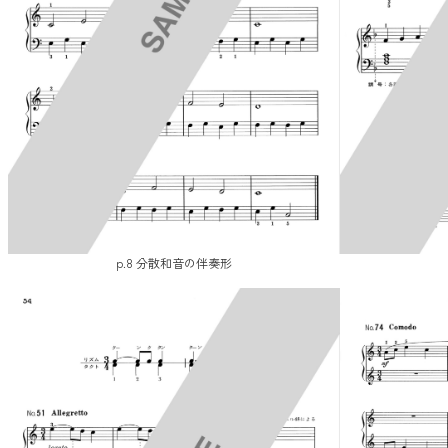
p.8 分散和音の伴奏形