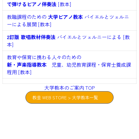
で弾けるピアノ伴奏法
[教本]
教職課程のための
大学ピアノ教本
バイエルとツェルニ
ーによる展開 [教本]
2訂版 歌唱教材伴奏法
バイエルとツェルニーによる [教
本]
教育や保育に携わる人々のための
新・声楽指導教本
児童、幼児教育課程・保育士養成課
程用 [教本]
大学教本のご案内 TOP
教芸 WEB STORE > 大学教本一覧