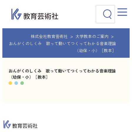
内
検
容
索
を
ス
キ
ッ
株式会社教育芸術社
大学教本のご案内
プ
おんがくのしくみ 歌って動いてつくってわかる音楽理論
（幼保・小）［教本］
おんがくのしくみ 歌って動いてつくってわかる音楽理論
（幼保・小）［教本］