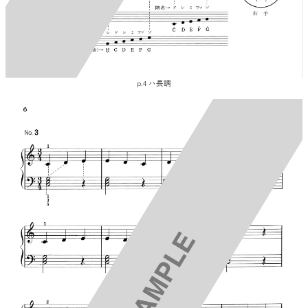
p.4 ハ長調