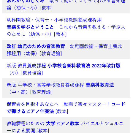
おんがくのしくみ
歌って動いてつくってわかる音楽理
論（幼保・小）[教本]
幼稚園教諭・保育士・小学校教諭養成課程用
音楽を学ぶということ
これから音楽を教える・学ぶ人
のために（幼保・小）[教本]
改訂 幼児のための音楽教育
幼稚園教諭・保育士養成
課程用（幼保）[教育理論]
新版 教員養成課程
小学校音楽科教育法 2022年改訂版
（小）[教育理論]
新版 中学校・高等学校教員養成課程
音楽科教育法
（中・高）[教育理論]
保育者を目指すあなたへ 動画で楽々マスター！
コード
で弾けるピアノ伴奏法
[教本]
教職課程のための
大学ピアノ教本
バイエルとツェルニ
ーによる展開 [教本]