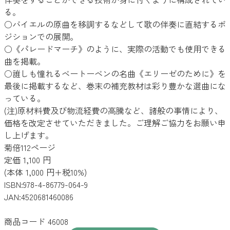
る。
○バイエルの原曲を移調するなどして歌の伴奏に直結するポ
ジションでの展開。
○《パレードマーチ》のように、実際の活動でも使用できる
曲を掲載。
○誰しも憧れるベートーベンの名曲《エリーゼのために》を
最後に掲載するなど、巻末の補充教材は彩り豊かな選曲にな
っている。
(注)原材料費及び物流経費の高騰など、諸般の事情により、
価格を改定させていただきました。ご理解ご協力をお願い申
し上げます。
菊倍112ページ
定価 1,100 円
(本体 1,000 円+税10%)
ISBN:978-4-86779-064-9
JAN:4520681460086
商品コード 46008