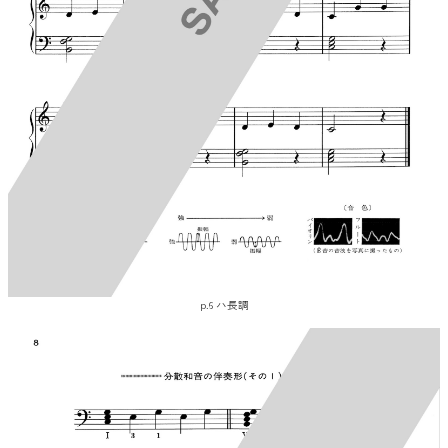
p.6 ハ長調