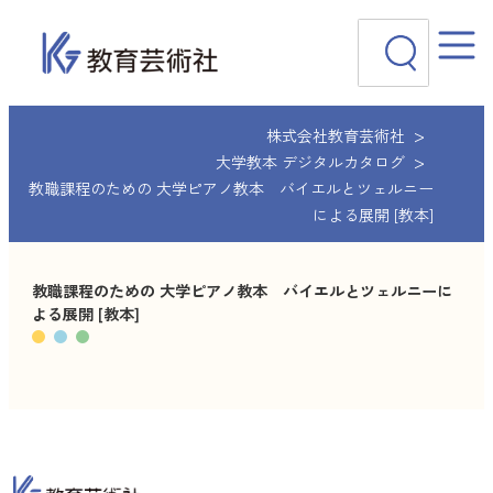
内
検
容
索
を
ス
キ
ッ
株式会社教育芸術社
プ
大学教本 デジタルカタログ
教職課程のための 大学ピアノ教本 バイエルとツェルニー
による展開 [教本]
教職課程のための 大学ピアノ教本 バイエルとツェルニーに
よる展開 [教本]