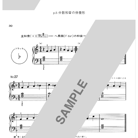
p.8 分散和音の伴奏形