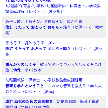
幼稚園/保育園/小学校/幼稚園教諭・保育士・小学校教
諭養成課程（幼保・小）[教材集]
あやし歌、手あそび、身体あそび、絵かき歌
改訂 うたって おどって おもちゃ箱１
（幼保・小）[教材
集]
手あそび、身体あそび、ダンス
改訂 うたって おどって おもちゃ箱２
（幼保・小）[教材
集]
おんがくのしくみ
歌って動いてつくってわかる音楽理
論（幼保・小）[教本]
幼稚園教諭・保育士・小学校教諭養成課程用
音楽を学ぶということ
これから音楽を教える・学ぶ人
のために（幼保・小）[教本]
改訂 幼児のための音楽教育
幼稚園教諭・保育士養成
課程用（幼保）[教育理論]