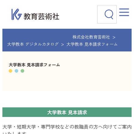
内
検
容
索
を
ス
キ
ッ
株式会社教育芸術社
プ
大学教本 デジタルカタログ
大学教本 見本請求フォーム
大学教本 見本請求フォーム
大学教本 見本請求
大学・短期大学・専門学校などの教職員の方へ向けてご案内
いたします。