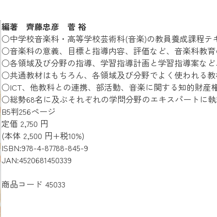
編著 齊藤忠彦 菅 裕
○中学校音楽科・高等学校芸術科(音楽)の教員養成課程テ
○音楽科の意義、目標と指導内容、評価など、音楽科教育
○各領域及び分野の指導、学習指導計画と学習指導案など
○共通教材はもちろん、各領域及び分野でよく使われる教材
○ICT、他教科との連携、部活動、音楽に関する知的財
○総勢68名に及ぶそれぞれの学問分野のエキスパートに
B5判256ページ
定価 2,750 円
(本体 2,500 円+税10%)
ISBN:978-4-87788-845-9
JAN:4520681450339
商品コード 45033