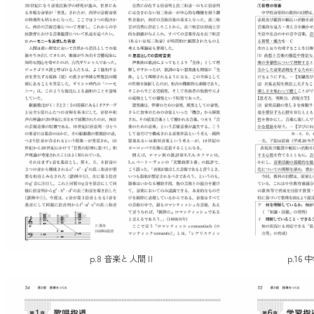
p.8 音楽と人間Ⅱ
p.1