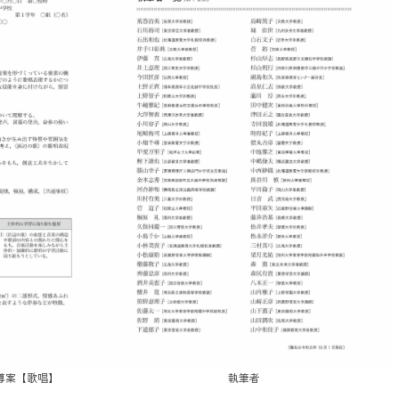
指導案【歌唱】
執筆者