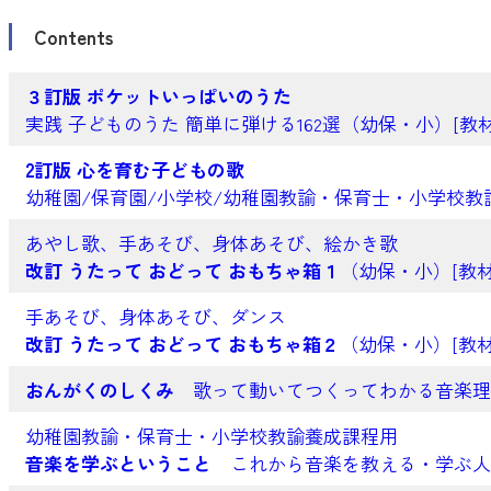
Contents
３訂版 ポケットいっぱいのうた
実践 子どものうた 簡単に弾ける162選（幼保・小）[教材
2訂版 心を育む子どもの歌
幼稚園/保育園/小学校/幼稚園教諭・保育士・小学校教
あやし歌、手あそび、身体あそび、絵かき歌
改訂 うたって おどって おもちゃ箱１
（幼保・小）[教材
手あそび、身体あそび、ダンス
改訂 うたって おどって おもちゃ箱２
（幼保・小）[教材
おんがくのしくみ
歌って動いてつくってわかる音楽理論
幼稚園教諭・保育士・小学校教諭養成課程用
音楽を学ぶということ
これから音楽を教える・学ぶ人の