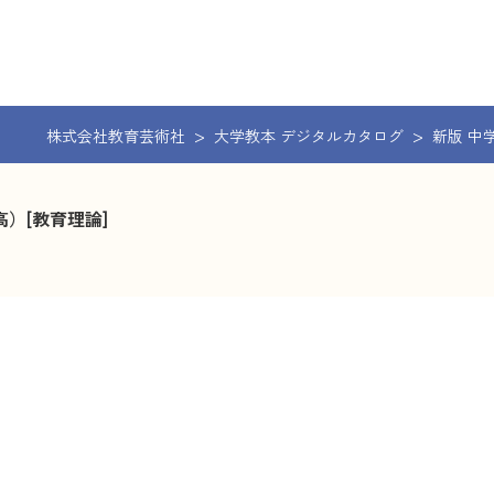
株式会社教育芸術社
大学教本 デジタルカタログ
新版 中
）[教育理論]