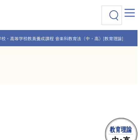
検
索
学校・高等学校教員養成課程 音楽科教育法（中・高）[教育理論]