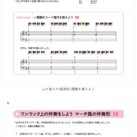
p.12 省エネ(転回形)演奏を覚えよう