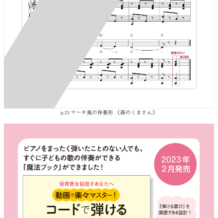
p.23 マーチ風の伴奏形 《森のくまさん》