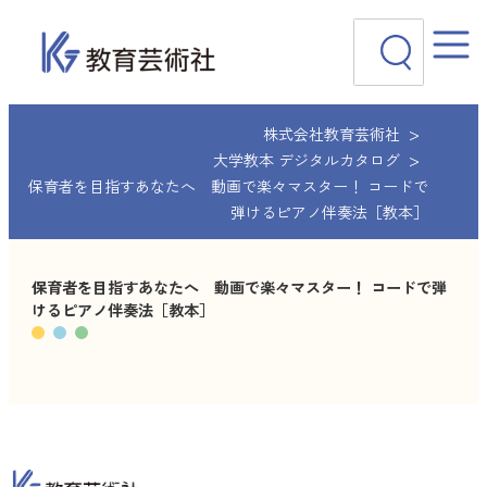
内
検
容
索
を
ス
キ
ッ
株式会社教育芸術社
プ
大学教本 デジタルカタログ
保育者を目指すあなたへ 動画で楽々マスター！ コードで
弾けるピアノ伴奏法［教本］
保育者を目指すあなたへ 動画で楽々マスター！ コードで弾
けるピアノ伴奏法［教本］