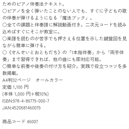
ためのピアノ伴奏法テキスト。
○ピアノを全く弾いたことのない人でも、すぐに子どもの歌
の伴奏が弾けるようになる「魔法ブック」。
○全ての課題と伴奏譜に解説動画付き。二次元コードを読み
込めばすぐにそこが教室に。
○楽譜を読むのが苦手でも押さえる位置を示した鍵盤図を見
ながら簡単に弾ける。
○《せんせいとおともだち》の「1本指伴奏」から「両手伴
奏」まで習得できれば、他の曲にも即対応可能。
○簡単な前奏や後奏の付け方を紹介。実践で役立つコツを多
数掲載。
A4判32ページ オールカラー
定価 1,100 円
(本体 1,000 円+税10%)
ISBN:978-4-86779-000-7
JAN:4520681460079
商品コード 46007