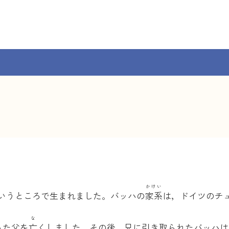
かけい
というところで生まれました。バッハの
家系
は，ドイツのチュ
な
った父を
亡
くしました。その後，兄に引き取られたバッハは