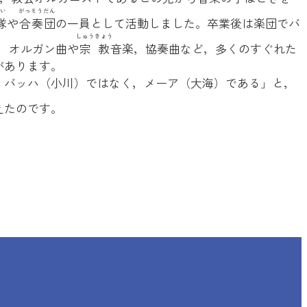
い
がっそうだん
隊
や
合奏団
の一員として活動しました。卒業後は楽団でバ
しゅうきょう
，オルガン曲や
宗教
音楽，協奏曲など，多くのすぐれた
があります。
，バッハ（小川）ではなく，メーア（大海）である」と，
えたのです。