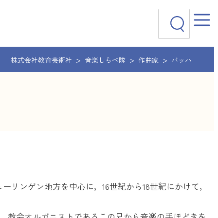
検
索
株式会社教育芸術社
音楽しらべ隊
作曲家
バッハ
ーリンゲン地方を中心に，16世紀から18世紀にかけて，
，教会オルガニストであるこの兄から音楽の手ほどきを