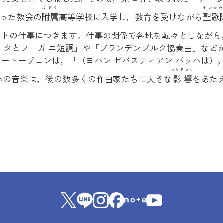
ふぞく
せいかた
あった教会の
附属
高等学校に入学し，教育を受けながら
聖歌
ストの仕事につきます。仕事の関係で各地を転々としながら
ータとフーガ ニ短調」や「ブランデンブルク協奏曲」など
ートーヴェンは，「（ヨハン ゼバスティアン バッハは）
えいきょう
ハの音楽は，後の数多くの作曲家たちに大きな
影響
をあた