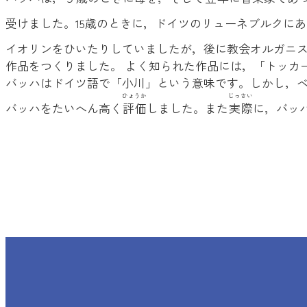
受けました。15歳のときに，ドイツのリューネブルクに
イオリンをひいたりしていましたが，後に教会オルガニ
作品をつくりました。 よく知られた作品には，「トッカ
バッハはドイツ語で「小川」という意味です。しかし，ベ
ひょうか
じっさい
バッハをたいへん高く
評価
しました。また
実際
に，バッ