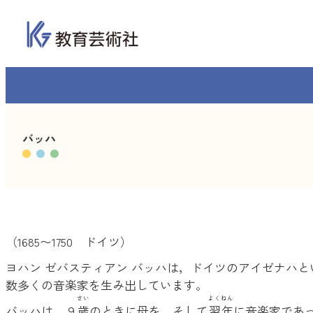
内
容
を
ス
キ
ッ
プ
バッハ
（1685〜1750 ドイツ）
ヨハン ゼバスティアン バッハは，ドイツのアイゼナハ
数多くの音楽家を生み出しています。
さい
よくねん
バッハは，９
歳
のときに母を，そして
翌年
に音楽家であ