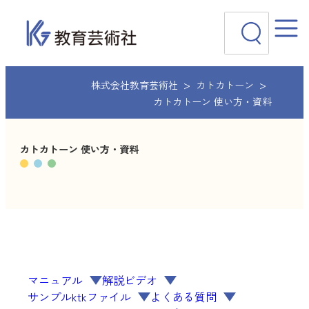
内
検
容
索
を
ス
キ
ッ
株式会社教育芸術社
カトカトーン
プ
カトカトーン 使い方・資料
カトカトーン 使い方・資料
マニュアル
解説ビデオ
サンプルktkファイル
よくある質問