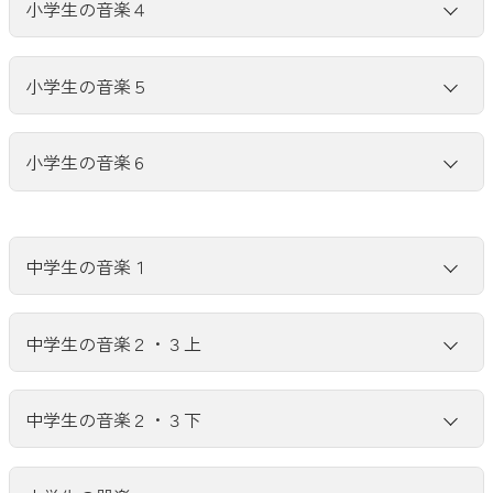
はるが きた
はるが きた（旋律楽譜）
小学生の音楽４
茶つみ
ふじ山
春の小川
うさぎ
「おまつりの 音楽」
「おまつりの 音楽」作品例
よろこびのうた
小学生の音楽５
さくら さくら
まきばの朝
とんび
もみじ
「名前で せんりつあそび」
「名前で せんりつあそび」作品例
「手拍子でリズム」
「手拍子でリズム」作品例
茶色の小びん
小学生の音楽６
こいのぼり
冬げしき
子もり歌（都節音階）
ー
ー
「ラ
ド
レ
の音でせんりつづくり」
子もり歌（律音階）
ー
ー
「言葉でリズムアンサンブル」
「ラ
ド
レ
の音でせんりつづくり」作品例
おぼろ月夜
ふるさと
われは海の子
越天楽今様
「言葉でリズムアンサンブル」作品例
リボンのおどり（ラ バンバ）
威風堂々
中学生の音楽１
星の世界
「打楽器でリズムアンサンブル」
「『さくら さくら』の音階でせんりつづくり」
中学生の音楽２・３上
浜辺の歌
赤とんぼ
「打楽器でリズムアンサンブル」作品例
「『さくら さくら』の音階でせんりつづくり」作品例
「ボイスアンサンブル」
「ボイスアンサンブル」作品例
「『静かにねむれ』の和音で旋律づくり」
浜辺の歌（伴奏１,ピアノトラック統合）
「『静かにねむれ』の和音で旋律づくり」作品例１
中学生の音楽２・３下
荒城の月（伴奏１）
荒城の月（伴奏２,ペダルなし）
「『静かにねむれ』の和音で旋律づくり」作品例２
荒城の月（伴奏２,ペダルあり）
「『雨のうた』の和音で旋律づくり」
ふるさと（混声二部）
「『雨のうた』の和音で旋律づくり」作品例
※令和３年度 中学生の音楽１