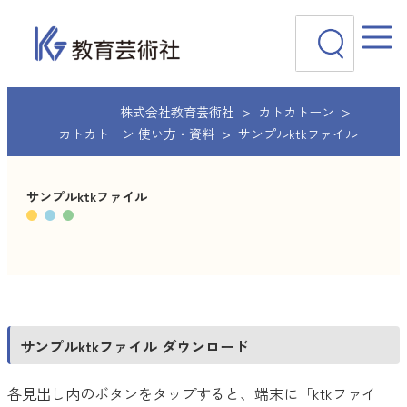
内
検
容
索
を
ス
キ
ッ
株式会社教育芸術社
カトカトーン
プ
カトカトーン 使い方・資料
サンプルktkファイル
サンプルktkファイル
サンプルktkファイル ダウンロード
各見出し内のボタンをタップすると、端末に「ktkファイ