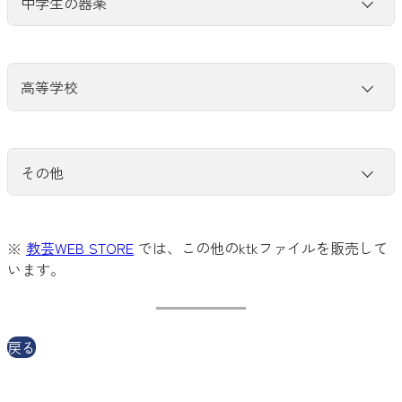
中学生の器楽
早春賦（ペダルなし）
早春賦（ペダルあり）
ふるさと（混声三部）
大きな古時計（ギター）
星の世界（リコーダー）
※令和３年度 中学生の音楽２･３上
「My Melody」
「My Melody」作品例
花
花（伴奏１,ピアノトラック統合）
「寄せの合方」によるリズムアンサンブル（三味線,大
「My Melody」別のコード進行例
鼓,小鼓）
「Let’s Create!」
「Let’s Create!」作品例
高等学校
＊「カトカトーン通信 vol.１」より
ふるさと（混声三部）
「聖者の行進」旋律（発展的な活動の例）
聖者の行進（アルト リコーダー）
「Let’s Create!」
「Let’s Create!」作品例１
※令和３年度 中学生の音楽２･３下
＊「カトカトーン通信 vol.2」より
聖者の行進（ソプラノ リコーダー）
「Let’s Create!」作品例２
花
この道
＊「カトカトーン通信 vol.３」より
「My Melody」
「My Melody」作品例
その他
「Let’s Create!」
「Let’s Create!」作品例
からたちの花
アヴェ ヴェルム コルプス
ロンド
「聖者の行進」旋律（発展的な活動の例）
ジングル１
ジングル2
ジングル3
ジングル4
ジングル5
＊「カトカトーン通信 vol.2」より
※
教芸WEB STORE
では、この他のktkファイルを販売して
からたちの花
夏は来りぬ
ジングル6
ジングル7
ジングル8
います。
Happy Birthday to You（ウクレレ）
「My Melody」＋「Let’s Create!」
ソナチネ（リコーダー）
EDMをつくろう 作品例（創作教材）
戻る
Now, O Now, I Needs Must Part（今こそ別れ）
Annie Laurie（アニー・ローリー）