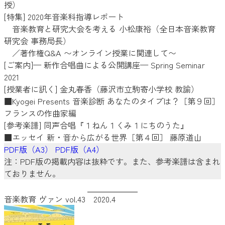
授）
[特集] 2020年音楽科指導レポート
音楽教育と研究大会を考える 小松康裕（全日本音楽教育
研究会 事務局長）
／著作権Q&A 〜オンライン授業に関連して〜
[ご案内]— 新作合唱曲による公開講座— Spring Seminar
2021
[授業者に訊く] 金丸春香（藤沢市立駒寄小学校 教諭）
■Kyogei Presents 音楽診断 あなたのタイプは？［第９回］
フランスの作曲家編
[参考楽譜] 同声合唱『１ねん１くみ１にちのうた』
■エッセイ 新・音から広がる世界［第４回］ 藤原道山
PDF版（A3）
PDF版（A4）
注：PDF版の掲載内容は抜粋です。また、参考楽譜は含まれ
ておりません。
音楽教育 ヴァン vol.43 2020.4