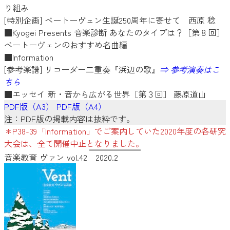
り組み
[特別企画] ベートーヴェン生誕250周年に寄せて 西原 稔
■Kyogei Presents 音楽診断 あなたのタイプは？［第８回］
ベートーヴェンのおすすめ名曲編
■Information
[参考楽譜] リコーダー二重奏『浜辺の歌』
⇒ 参考演奏はこ
ちら
■エッセイ 新・音から広がる世界［第３回］ 藤原道山
PDF版（A3）
PDF版（A4）
注：PDF版の掲載内容は抜粋です。
＊P38-39「Information」でご案内していた2020年度の各研究
大会は、全て開催中止となりました。
音楽教育 ヴァン vol.42 2020.2