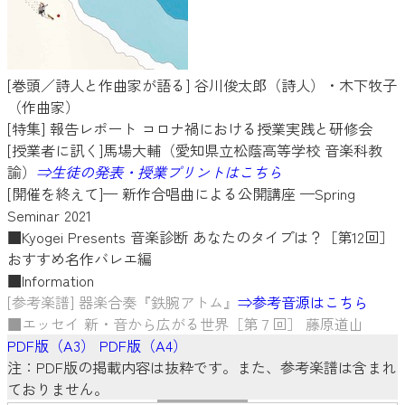
[巻頭／詩人と作曲家が語る] 谷川俊太郎（詩人）・木下牧子
（作曲家）
[特集] 報告レポート コロナ禍における授業実践と研修会
[授業者に訊く]馬場大輔（愛知県立松蔭高等学校 音楽科教
諭）
⇒生徒の発表・授業プリントはこちら
[開催を終えて]— 新作合唱曲による公開講座 —Spring
Seminar 2021
■Kyogei Presents 音楽診断 あなたのタイプは？［第12回］
おすすめ名作バレエ編
■Information
[参考楽譜] 器楽合奏『鉄腕アトム』
⇒参考音源はこちら
■エッセイ 新・音から広がる世界［第７回］ 藤原道山
PDF版（A3）
PDF版（A4）
注：PDF版の掲載内容は抜粋です。また、参考楽譜は含まれ
ておりません。