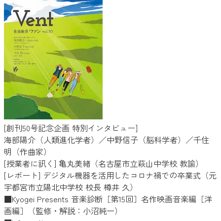
[創刊50号記念企画 特別インタビュー]
海部陽介（人類進化学者）／中野信子（脳科学者）／千住
明（作曲家）
[授業者に訊く] 亀丸美緒（名古屋市立萩山中学校 教諭）
[レポート] デジタル機器を活用したコロナ禍での卒業式（元
宇都宮市立陽北中学校 校長 樽井 久）
■Kyogei Presents 音楽診断［第15回］名作映画音楽編［洋
画編］（監修・解説：小沼純一）