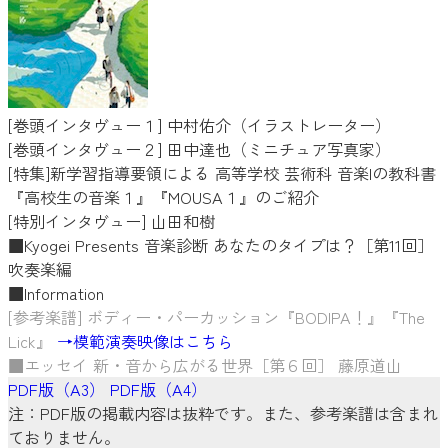
[巻頭インタヴュー１] 中村佑介（イラストレーター）
[巻頭インタヴュー２] 田中達也（ミニチュア写真家）
[特集]新学習指導要領による 高等学校 芸術科 音楽Iの教科書
『高校生の音楽１』『MOUSA１』のご紹介
[特別インタヴュー] 山田和樹
■Kyogei Presents 音楽診断 あなたのタイプは？［第11回］
吹奏楽編
■Information
[参考楽譜] ボディー・パーカッション『BODIPA！』『The
Lick』
→模範演奏映像はこちら
■エッセイ 新・音から広がる世界［第６回］ 藤原道山
PDF版（A3）
PDF版（A4）
注：PDF版の掲載内容は抜粋です。また、参考楽譜は含まれ
ておりません。