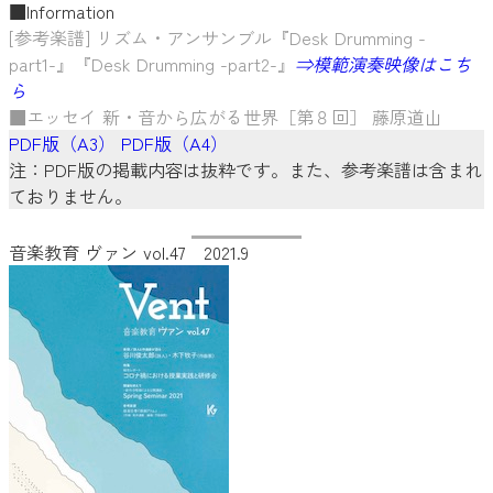
■Information
[参考楽譜] リズム・アンサンブル『Desk Drumming -
part1-』『Desk Drumming -part2-』
⇒模範演奏映像はこち
ら
■エッセイ 新・音から広がる世界［第８回］ 藤原道山
PDF版（A3）
PDF版（A4）
注：PDF版の掲載内容は抜粋です。また、参考楽譜は含まれ
ておりません。
音楽教育 ヴァン vol.47 2021.9