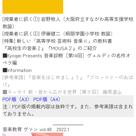
[授業者に訊く①] 岩野牧人（大阪府立すながわ高等支援学校
教諭）
[授業者に訊く②] 伊藤健二（桐朋学園小学校 教諭）
[特集] 新しい「高等学校 芸術科 音楽Ⅱ」の教科書
『高校生の音楽２』『MOUSA２』のご紹介
■Kyogei Presents 音楽診断［第14回］ヴェルディの名作オ
ペラ編
■Information
[参考楽譜] 『音楽をはじめましょう』『ブロッコリーのおば
け』
■エッセイ 新・音から広がる世界［第９回］ 藤原道山
PDF版（A3）
PDF版（A4）
注：PDF版の掲載内容は抜粋です。また、参考楽譜は含まれ
ておりません。
音楽教育 ヴァン vol.48 2022.1