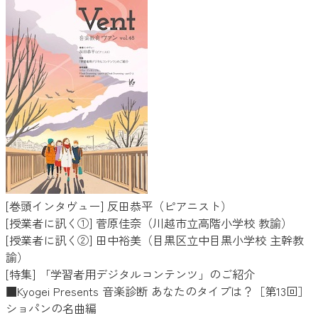
[巻頭インタヴュー] 反田恭平（ピアニスト）
[授業者に訊く①] 菅原佳奈（川越市立高階小学校 教諭）
[授業者に訊く②] 田中裕美（目黒区立中目黒小学校 主幹教
諭）
[特集] 「学習者用デジタルコンテンツ」のご紹介
■Kyogei Presents 音楽診断 あなたのタイプは？［第13回］
ショパンの名曲編