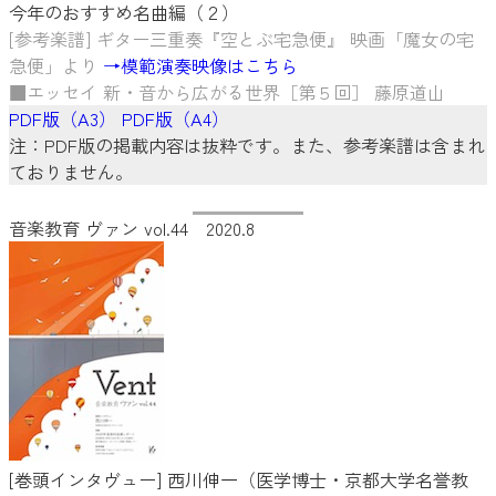
今年のおすすめ名曲編（２）
[参考楽譜] ギター三重奏『空とぶ宅急便』 映画「魔女の宅
急便」より
→模範演奏映像はこちら
■エッセイ 新・音から広がる世界［第５回］ 藤原道山
PDF版（A3）
PDF版（A4）
注：PDF版の掲載内容は抜粋です。また、参考楽譜は含まれ
ておりません。
音楽教育 ヴァン vol.44 2020.8
[巻頭インタヴュー] 西川伸一（医学博士・京都大学名誉教