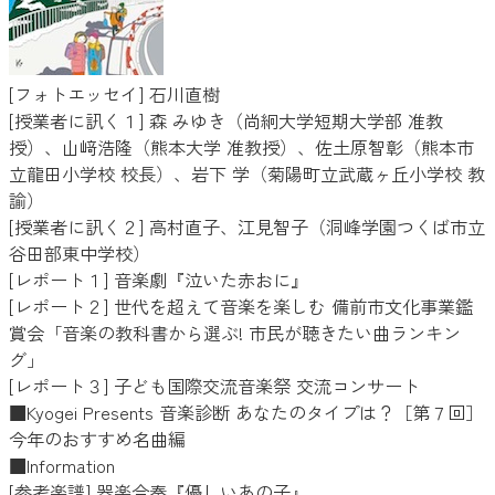
[フォトエッセイ] 石川直樹
[授業者に訊く１] 森 みゆき（尚絅大学短期大学部 准教
授）、山﨑浩隆（熊本大学 准教授）、佐土原智彰（熊本市
立龍田小学校 校長）、岩下 学（菊陽町立武蔵ヶ丘小学校 教
諭）
[授業者に訊く２] 高村直子、江見智子（洞峰学園つくば市立
谷田部東中学校）
[レポート１] 音楽劇『泣いた赤おに』
[レポート２] 世代を超えて音楽を楽しむ 備前市文化事業鑑
賞会「音楽の教科書から選ぶ! 市民が聴きたい曲ランキン
グ」
[レポート３] 子ども国際交流音楽祭 交流コンサート
■Kyogei Presents 音楽診断 あなたのタイプは？［第７回］
今年のおすすめ名曲編
■Information
[参考楽譜] 器楽合奏『優しいあの子』