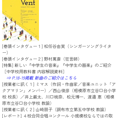
[巻頭インタヴュー１] 松任谷由実（シンガーソングライタ
ー）
[巻頭インタヴュー２] 野村萬斎（狂言師）
[特集] 新しい『中学生の音楽』『中学生の器楽』のご紹介
［中学校用教科書 内容解説資料］
⇒ P.18-19掲載 新曲のご紹介はこちら
[授業者に訊く１] ミマス（作詞・作曲家／音楽ユニット「ア
クアマリン」メンバー）／西山俊彦（相模原市立谷口台小学
校 校長）／井上巌太、川口桃奈、松元博一、渡邉 恵（相模
原市立谷口台小学校 教諭）
[授業者に訊く２] 山崎朋子（調布市立第五中学校 教諭）
[レポート] ４校合同合唱コンクール 小規模校ならではの取