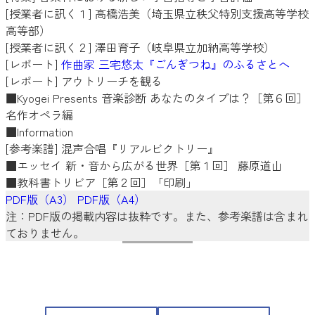
[授業者に訊く１] 高橋浩美（埼玉県立秩父特別支援高等学校
高等部）
[授業者に訊く２] 澤田育子（岐阜県立加納高等学校）
[レポート]
作曲家 三宅悠太『ごんぎつね』のふるさとへ
[レポート] アウトリーチを観る
■Kyogei Presents 音楽診断 あなたのタイプは？［第６回］
名作オペラ編
■Information
[参考楽譜] 混声合唱『リアルビクトリー』
■エッセイ 新・音から広がる世界［第１回］ 藤原道山
■教科書トリビア［第２回］「印刷」
PDF版（A3）
PDF版（A4）
注：PDF版の掲載内容は抜粋です。また、参考楽譜は含まれ
ておりません。