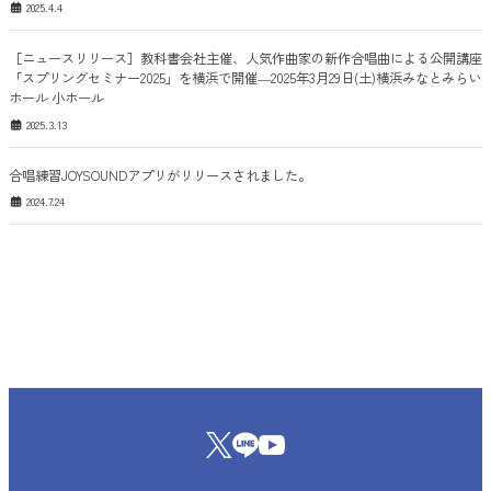
2025.4.4
［ニュースリリース］教科書会社主催、人気作曲家の新作合唱曲による公開講座
「スプリングセミナー2025」を横浜で開催―2025年3月29日(土)横浜みなとみらい
ホール 小ホール
2025.3.13
合唱練習JOYSOUNDアプリがリリースされました。
2024.7.24