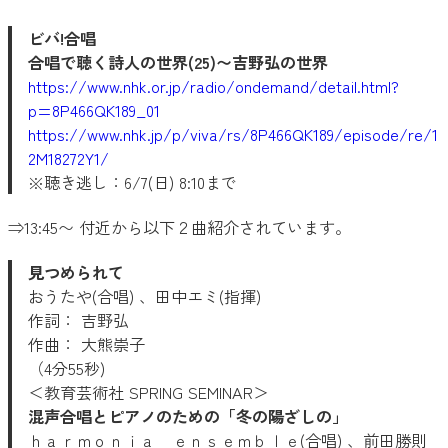
ビバ!合唱
合唱で聴く詩人の世界(25)〜吉野弘の世界
https://www.nhk.or.jp/radio/ondemand/detail.html?
p=8P466QK189_01
https://www.nhk.jp/p/viva/rs/8P466QK189/episode/re/1
2M18272Y1/
※聴き逃し：6/7(日) 8:10まで
⇒13:45〜 付近から以下２曲紹介されています。
見つめられて
おうたや(合唱) 、田中エミ(指揮)
作詞： 吉野弘
作曲： 大熊崇子
（4分55秒)
＜教育芸術社 SPRING SEMINAR＞
混声合唱とピアノのための「冬の陽ざしの」
ｈａｒｍｏｎｉａ ｅｎｓｅｍｂｌｅ(合唱) 、前田勝則