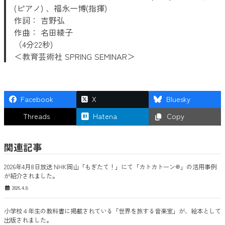
(ピアノ) 、福永一博(指揮)
作詞： 吉野弘
作曲： 名田綾子
（4分22秒)
＜教育芸術社 SPRING SEMINAR＞
Facebook
X
Bluesky
Threads
Hatena
Copy
関連記事
2026年4月8日放送 NHK岡山「もぎたて！」にて「カトカトーン®」の活用事例
が紹介されました。
2026.4.8
小学校４年生の教科書に掲載されている「世界を旅する音楽室」が、絵本として
出版されました。