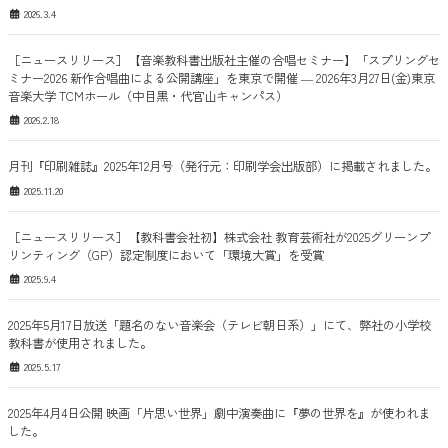
2026.3.4
［ニュースリリース］【音楽教科書出版社主催の合唱セミナー】「スプリングセ
ミナー2026 新作合唱曲による公開講座」を東京で開催 ― 2026年3月27日(金)東京
音楽大学 TCMホール（中目黒・代官山キャンパス）
2026.2.18
月刊『印刷雑誌』2025年12月号（発行元：印刷学会出版部）に掲載されました。
2025.11.20
［ニュースリリース］【教科書会社初】株式会社 教育芸術社が2025グリーンプ
リンティング（GP）認定制度において「環境大賞」を受賞
2025.9.4
2025年5月17日放送「題名のない音楽会（テレビ朝日系）」にて、弊社の小学校
教科書が使用されました。
2025.5.17
2025年4月4日公開 映画「片思い世界」劇中演奏曲に『夢の世界を』が使われま
した。