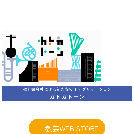
グ
ル
ー
プ
リ
ン
ク
教科書会社による新たなWEBアプリケーション
カトカトーン
教芸WEB STORE