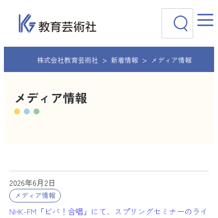
内
検
容
索
を
ス
キ
ッ
株式会社教育芸術社
新着情報
メディア情報
プ
メディア情報
2026年6月2日
メディア情報
NHK-FM「ビバ！合唱」にて、スプリングセミナーのライ