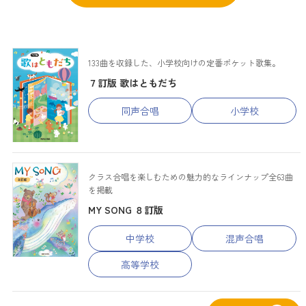
133曲を収録した、小学校向けの定番ポケット歌集。
７訂版 歌はともだち
同声合唱
小学校
クラス合唱を楽しむための魅力的なラインナップ全63曲
を掲載
MY SONG ８訂版
中学校
混声合唱
高等学校