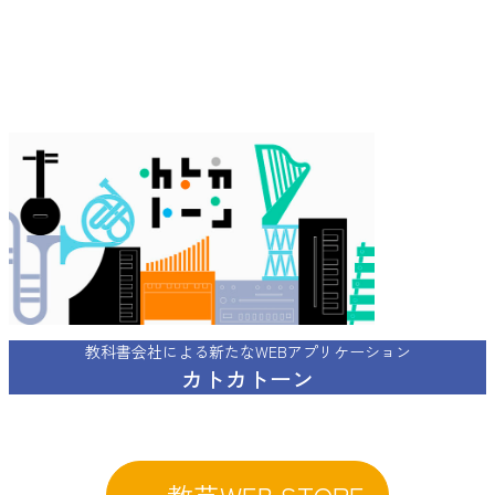
グ
ル
ー
プ
リ
ン
ク
教科書会社による新たなWEBアプリケーション
カトカトーン