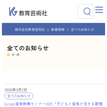
内
検
容
索
を
ス
キ
ッ
株式会社教育芸術社
新着情報
全てのお知らせ
プ
全てのお知らせ
2026年3月2日
全てのお知らせ
kyogei音楽教育セミナー2026「子どもと音楽が活きる歌唱