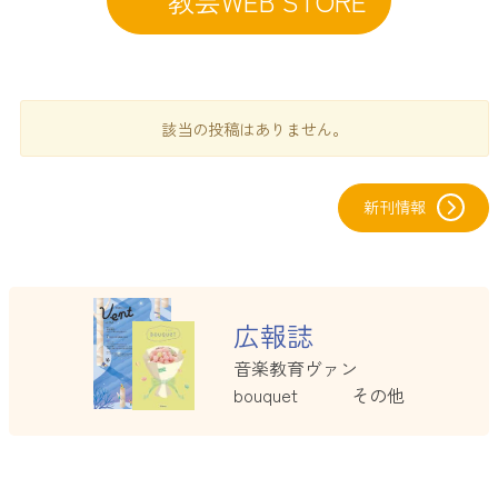
教芸WEB STORE
該当の投稿はありません。
新刊情報
グ
ル
広報誌
ー
プ
音楽教育ヴァン
リ
bouquet その他
ン
ク