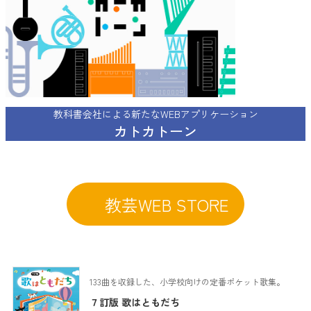
ー
プ
リ
ン
ク
教科書会社による新たなWEBアプリケーション
カトカトーン
教芸WEB STORE
133曲を収録した、小学校向けの定番ポケット歌集。
７訂版 歌はともだち