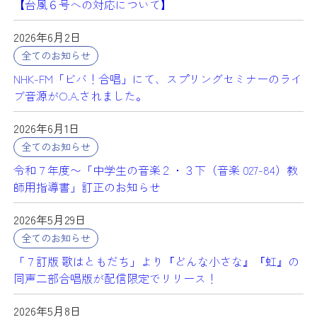
【台風６号への対応について】
2026年6月2日
全てのお知らせ
NHK-FM「ビバ！合唱」にて、スプリングセミナーのライ
ブ音源がO.A.されました。
2026年6月1日
全てのお知らせ
令和７年度〜「中学生の音楽２・３下（音楽 027-84）教
師用指導書」訂正のお知らせ
2026年5月29日
全てのお知らせ
「７訂版 歌はともだち」より『どんな小さな』『虹』の
同声二部合唱版が配信限定でリリース！
2026年5月8日