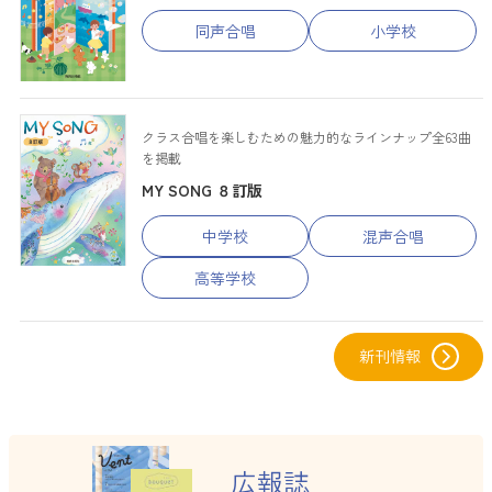
同声合唱
小学校
クラス合唱を楽しむための魅力的なラインナップ全63曲
を掲載
MY SONG ８訂版
中学校
混声合唱
高等学校
新刊情報
グ
ル
広報誌
ー