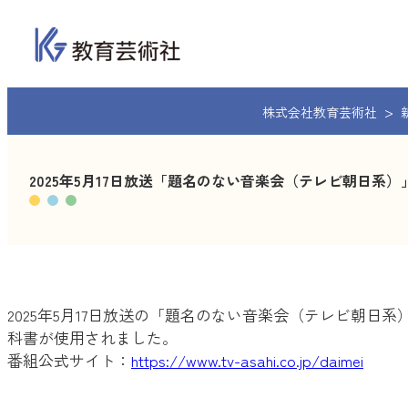
内
容
を
ス
キ
株式会社教育芸術社
ッ
プ
2025年5月17日放送「題名のない音楽会（テレビ朝日
2025年5月17日放送の「題名のない音楽会（テレビ朝
科書が使用されました。
番組公式サイト：
https://www.tv-asahi.co.jp/daimei