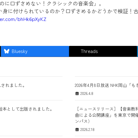
曲なのに口ずさめない！クラシックの音楽会」。
い身に付けられているのか？口ずさめるかどうかで検証！
tter.com/bhHk6pXyKZ
Bluesky
Threads
.されました。
2026年4月8日放送 NHK岡
2026.4.8
絵本として出版されました。
［ニュースリリース］【音楽教科
曲による公開講座」を東京で開催 ―
ンパス）
2026.2.18