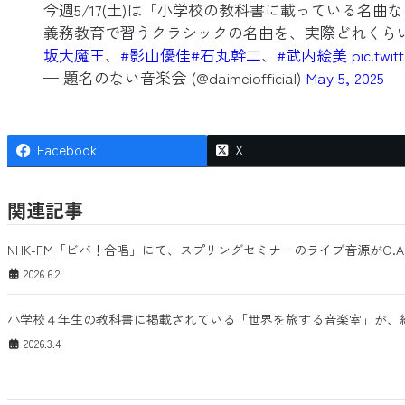
今週5/17(土)は「小学校の教科書に載っている名
義務教育で習うクラシックの名曲を、実際どれくら
坂大魔王
、
#影山優佳
#石丸幹二
、
#武内絵美
pic.twi
— 題名のない音楽会 (@daimeiofficial)
May 5, 2025
Facebook
X
関連記事
NHK-FM「ビバ！合唱」にて、スプリングセミナーのライブ音源がO.A
2026.6.2
小学校４年生の教科書に掲載されている「世界を旅する音楽室」が、
2026.3.4