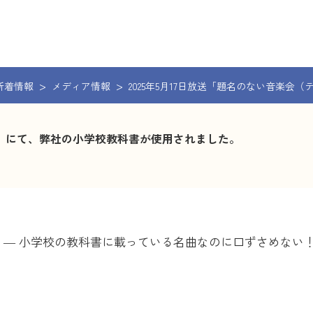
新着情報
メディア情報
2025年5月17日放送「題名のない音楽
系）」にて、弊社の小学校教科書が使用されました。
日系）― 小学校の教科書に載っている名曲なのに口ずさめな