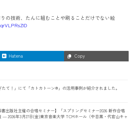
作りの技術、たんに組むことや刷ることだけでない絵
m/qrVLPRsZlD
Hatena
Copy
山「もぎたて！」にて「カトカトーン®」の活用事例が紹介されました。
書出版社主催の合唱セミナー】「スプリングセミナー2026 新作合唱
 2026年3月27日(金)東京音楽大学 TCMホール（中目黒・代官山キャ