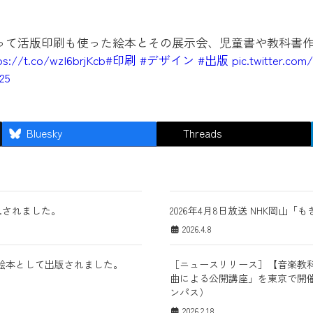
って活版印刷も使った絵本とその展示会、児童書や教科書
ps://t.co/wzI6brjKcb
#印刷
#デザイン
#出版
pic.twitter.co
25
Bluesky
Threads
.されました。
2026年4月8日放送 NHK岡
2026.4.8
絵本として出版されました。
［ニュースリリース］【音楽教科
曲による公開講座」を東京で開催 ―
ンパス）
2026.2.18