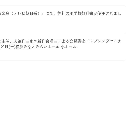
のない音楽会（テレビ朝日系）」にて、弊社の小学校教科書が使用されまし
社主催、人気作曲家の新作合唱曲による公開講座「スプリングセミナ
3月29日(土)横浜みなとみらいホール 小ホール