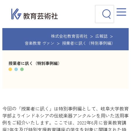
内
検
容
索
を
ス
キ
ッ
株式会社教育芸術社
広報誌
プ
音楽教育 ヴァン
授業者に訊く（特別事例編）
授業者に訊く（特別事例編）
今回の「授業者に訊く」は特別事例編として、岐阜大学教育
学部よりインドネシアの伝統楽器アンクルンを用いた活用事
例をご紹介いたします。ここでは、2022年6月に音楽教育講
座2年生及び特別支援教育講座の学生を対象に開講された特