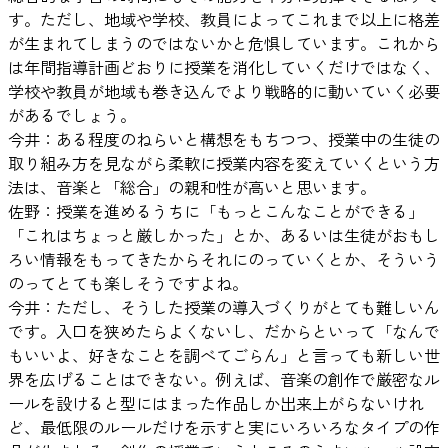
す。ただし、地域や学校、教員によってこれまで以上に格差
が生まれてしまうのではないかと危惧しています。これから
は年間指導計画どおりに授業を消化していくだけではなく、
学校や教員が地域も巻き込んでより戦略的に動いていく必要
があるでしょう。
今井：ある程度のねらいと構想をもちつつ、授業中の生徒の
取り組み方を見ながら柔軟に授業内容を変えていくという方
法は、音楽と「総合」の親和性が高いと思います。
佐野：授業を進めるうちに「もっとこんなことができる」
「これはちょっと厳しかった」とか、あるいは生徒がおもし
ろい情報をもってきたからそれにのっていくとか、そういう
のってとても楽しそうですよね。
今井：ただし、そうした授業の導入づくりがとても難しいん
です。入口を狭めたらよくないし、だからといって「なんで
もいいよ、好きなことを調べてごらん」と言っても新しい世
界を広げることはできない。例えば、音楽の創作で厳密なル
ールを設けると型にはまった作品しか出来上がらないけれ
ど、最低限のルールだけを示すと実にいろいろなタイプの作