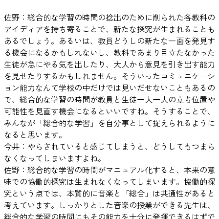
佐野：総合的な学習の時間の捻出のために削られた各教科の
アイディアを持ち寄ることで、新たな探究が生まれることも
あるでしょう。あるいは、教員どうしの新たな一面を発見す
る機会になるかもしれないし、教科であまり目立たなかった
生徒が急にやる気を出したり、大人から意見を引き出す能力
を見せたりするかもしれません。そういったコミュニケーシ
ョン能力なんて学校の中だけでは見いだせないこともあるの
で、総合的な学習の時間が教員と生徒一人一人の立ち位置や
可能性を見直す機会になるといいですね。そうすることで、
みんなが「総合的な学習」を自分事として捉えられるように
なると思います。
今井：やらされていると感じてしまうと、どうしてもつまら
なくなってしまいますよね。
佐野：総合的な学習の時間がマニュアル化すると、本来の意
味での協働的探究は生まれなくなってしまいます。協働的探
究という点では、本質的に音楽と「総合」は共通性があると
考えています。しっかりとした音楽の授業ができる先生は、
総合的な学習の時間にもその能力を十分に発揮できるはずで