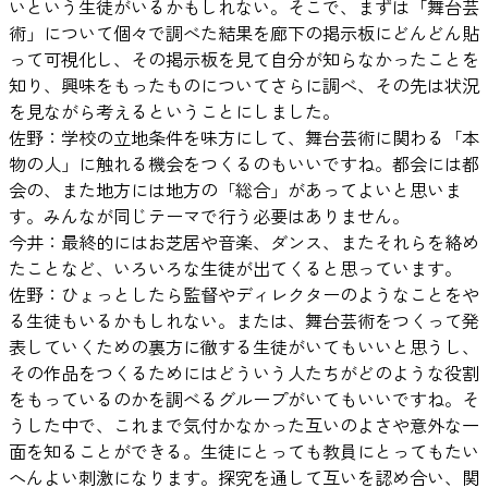
いという生徒がいるかもしれない。そこで、まずは「舞台芸
術」について個々で調べた結果を廊下の掲示板にどんどん貼
って可視化し、その掲示板を見て自分が知らなかったことを
知り、興味をもったものについてさらに調べ、その先は状況
を見ながら考えるということにしました。
佐野：学校の立地条件を味方にして、舞台芸術に関わる「本
物の人」に触れる機会をつくるのもいいですね。都会には都
会の、また地方には地方の「総合」があってよいと思いま
す。みんなが同じテーマで行う必要はありません。
今井：最終的にはお芝居や音楽、ダンス、またそれらを絡め
たことなど、いろいろな生徒が出てくると思っています。
佐野：ひょっとしたら監督やディレクターのようなことをや
る生徒もいるかもしれない。または、舞台芸術をつくって発
表していくための裏方に徹する生徒がいてもいいと思うし、
その作品をつくるためにはどういう人たちがどのような役割
をもっているのかを調べるグループがいてもいいですね。そ
うした中で、これまで気付かなかった互いのよさや意外な一
面を知ることができる。生徒にとっても教員にとってもたい
へんよい刺激になります。探究を通して互いを認め合い、関