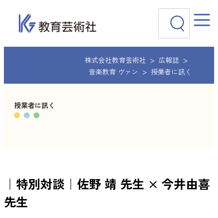
内
検
容
索
を
ス
キ
ッ
株式会社教育芸術社
広報誌
プ
音楽教育 ヴァン
授業者に訊く
授業者に訊く
｜特別対談｜佐野 靖 先生 × 今井由喜
先生