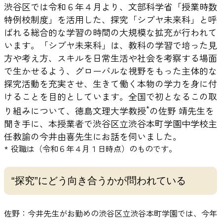
渋谷区では令和６年４月より、文部科学省「授業時数
特例校制度」を活用した、探究「シブヤ未来科」と呼
ばれる総合的な学習の時間の大規模な拡充が行われて
います。「シブヤ未来科」は、教科の学習で培った見
方や考え方、スキルを日常生活や社会を考察する場面
で生かせるよう、グローバルな視野をもった主体的な
探究活動を充実させ、生きて働く本物の学力を身に付
けることを目的としています。全国で初となるこの取
*
り組みについて、徳島文理大学教授
の佐野 靖先生を
聞き手に、本授業者で渋谷区立渋谷本町学園中学校主
任教諭の今井由喜先生にお話を伺いました。
* 役職は（令和６年４月１日時点）のものです。
“探究”にどう向き合うかが問われている
佐野：今井先生がお勤めの渋谷区立渋谷本町学園では、今年