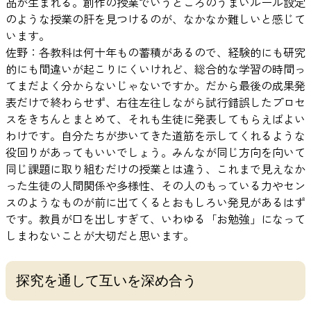
品が生まれる。創作の授業でいうところのうまいルール設定
のような授業の肝を見つけるのが、なかなか難しいと感じて
います。
佐野：各教科は何十年もの蓄積があるので、経験的にも研究
的にも間違いが起こりにくいけれど、総合的な学習の時間っ
てまだよく分からないじゃないですか。だから最後の成果発
表だけで終わらせず、右往左往しながら試行錯誤したプロセ
スをきちんとまとめて、それも生徒に発表してもらえばよい
わけです。自分たちが歩いてきた道筋を示してくれるような
役回りがあってもいいでしょう。みんなが同じ方向を向いて
同じ課題に取り組むだけの授業とは違う、これまで見えなか
った生徒の人間関係や多様性、その人のもっている力やセン
スのようなものが前に出てくるとおもしろい発見があるはず
です。教員が口を出しすぎて、いわゆる「お勉強」になって
しまわないことが大切だと思います。
探究を通して互いを深め合う