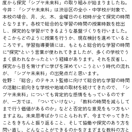
度から探究「シブヤ未来科」の取り組みが始まりましたね。
今井：「シブヤ未来科」は渋谷区の全小・中学校が対象で、
本校の場合、月、火、木、金曜日の６校時が全て探究の時間
となります。各校で総合的な学習の時間の授業時数を捻出
し、探究的な学習ができるような基盤づくりを行いました。
そこからどのように授業を行うか、現在検討を進めていると
ころです。学習指導要領には、もともと総合的な学習の時間
に“探究”という言葉が使われてきましたが、多くの学校でう
まく扱われなかったという経緯があります。それを反省し、
探究から目を背けずに学びを深めていこうという時代の流れ
が、「シブヤ未来科」の出発点だと思います。
佐野：「総合」のテキスト監修に向けて総合的な学習の時間
の活動に前向きな学校や地域の取材を続けてきたので、「シ
ブヤ未来科」についても肯定的な感情をもっているのです
が、一方では、「ついていけない」「教科の時間を減らして
まで行う価値があるのか」などと否定的な意見をもつ方もい
ますよね。未来思考ばかりにとらわれず、今までやってきた
ことをきちんと振り返ること、そして協働や探究のあり方を
問い直し、どんなことができるのかをさまざまな教科の方と