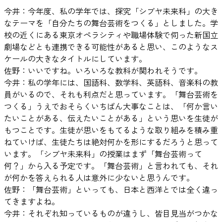
今井：今年度、私の学年では、探究「シブヤ未来科」の大き
なテーマを「自分たちの舞台芸術をつくる」としました。学
校の近くにある東京オペラシティや職場体験で伺った新国立
劇場などとも連携できる可能性があると思い、このようなス
ケールの大きなタイトルにしています。
佐野：いいですね。いろいろな教科が関われそうです。
今井：私の学年には、国語科、数学科、英語科、音楽科の教
員がいるので、それも利点だと思っています。「舞台芸術を
つくる」うえでおそらくいちばん大事なことは、「何か言い
たいことがある、伝えたいことがある」という思いを生徒が
もつことです。生徒が思いをもてるような取り組みを積み重
ねていけば、生徒たちは絶対何かを形にするだろうと思って
います。「シブヤ未来科」の授業はまず「舞台芸術って
何？」から入る予定です。「舞台芸術」と言われても、それ
が何かを答えられる人は意外に少ないと思うんです。
佐野：「舞台芸術」といっても、日本と西洋とでは全く違っ
てきますよね。
今井：それぞれ知っているものが違うし、皆目見当がつかな