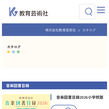
内
検
容
索
を
ス
キ
ッ
株式会社教育芸術社
カタログ
プ
カタログ
音楽図書目録
音楽図書目録2026小学校版