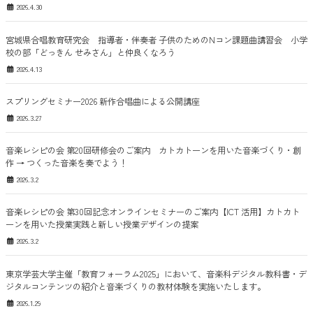
2026.4.30
宮城県合唱教育研究会 指導者・伴奏者 子供のためのNコン課題曲講習会 小学
校の部「どっきん せみさん」と仲良くなろう
2026.4.13
スプリングセミナー2026 新作合唱曲による公開講座
2026.3.27
音楽レシピの会 第20回研修会のご案内 カトカトーンを用いた音楽づくり・創
作 → つくった音楽を奏でよう！
2026.3.2
音楽レシピの会 第30回記念オンラインセミナーのご案内【ICT 活用】カトカト
ーンを用いた授業実践と新しい授業デザインの提案
2026.3.2
東京学芸大学主催「教育フォーラム2025」において、音楽科デジタル教科書・デ
ジタルコンテンツの紹介と音楽づくりの教材体験を実施いたします。
2026.1.29