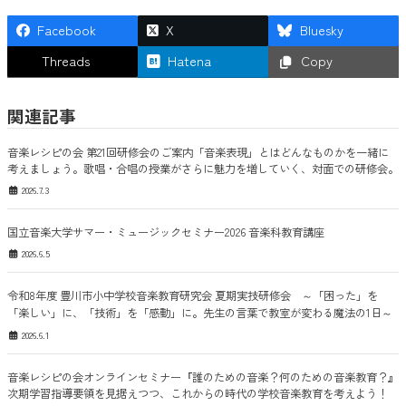
Facebook
X
Bluesky
Threads
Hatena
Copy
関連記事
音楽レシピの会 第21回研修会のご案内「音楽表現」とはどんなものかを一緒に
考えましょう。歌唱・合唱の授業がさらに魅力を増していく、対面での研修会。
2026.7.3
国立音楽大学サマー・ミュージックセミナー2026 音楽科教育講座
2026.6.5
令和8年度 豊川市小中学校音楽教育研究会 夏期実技研修会 ～「困った」を
「楽しい」に、「技術」を「感動」に。先生の言葉で教室が変わる魔法の1日～
2026.6.1
音楽レシピの会オンラインセミナー『誰のための音楽？何のための音楽教育？』
次期学習指導要領を見据えつつ、これからの時代の学校音楽教育を考えよう！