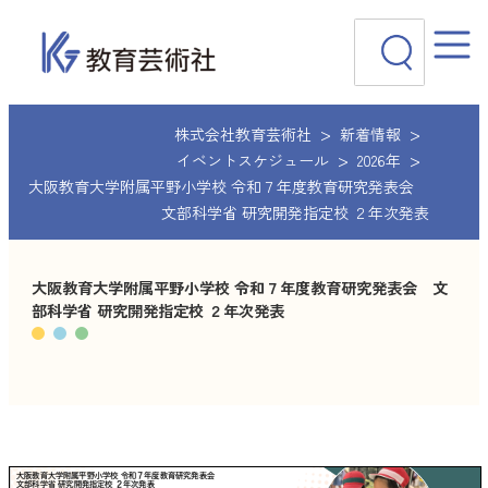
内
検
容
索
を
ス
キ
ッ
株式会社教育芸術社
新着情報
プ
イベントスケジュール
2026年
大阪教育大学附属平野小学校 令和７年度教育研究発表会
文部科学省 研究開発指定校 ２年次発表
大阪教育大学附属平野小学校 令和７年度教育研究発表会 文
部科学省 研究開発指定校 ２年次発表